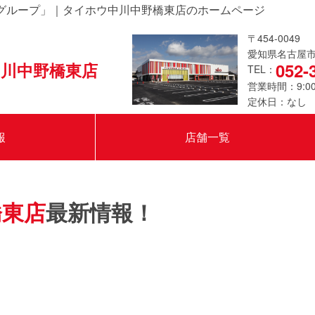
グループ」｜タイホウ中川中野橋東店のホームページ
〒454-0049
愛知県名古屋市中
川中野橋東店
052-
TEL：
営業時間：9:00
定休日：なし
報
店舗一覧
橋東店
最新情報！